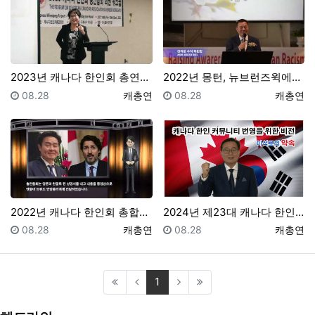
2023년 캐나다 한인회 총연합…
2022년 몽턴, 뉴브런즈윅에서 연방정부, 몽턴 한인회…
등록일
등록자
등록일
등록자
08.28
캐총연
08.28
캐총연
2022년 캐나다 한인회 총합회 소개 영상
2024년 제23대 캐나다 한인회 총연합회장 선거, "…
등록일
등록자
등록일
등록자
08.28
캐총연
08.28
캐총연
(current)
1