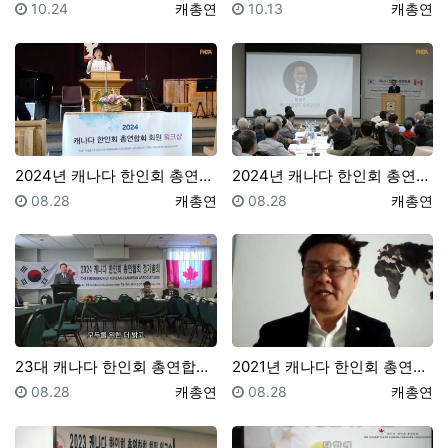
등록일
등록자
등록일
등록자
10.24
캐총연
10.13
캐총연
2024년 캐나다 한인회 총연합회 워크샵
2024년 캐나다 한인회 총연합회, "캘거리 ᄒ…
등록일
등록자
등록일
등록자
08.28
캐총연
08.28
캐총연
23대 캐나다 한인회 총연합회장 당선소감 / 이석로 총…
2021년 캐나다 한인회 총연합회 주점식 회장, 성명서…
등록일
등록자
등록일
등록자
08.28
캐총연
08.28
캐총연