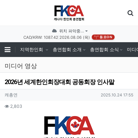
기
위치 파악중...
CAD/KRW: 1087.42
|
2026.08.06 (목)
동포ON
지역한인회
총연합회 소개
총연합회 소식
미디
미디어 영상
2026년 세계한인회장대회 공동회장 인사말
작성자 정보
작성
작성일
캐총연
2025.10.24 17:55
컨텐츠 정보
조회
2,803
본문