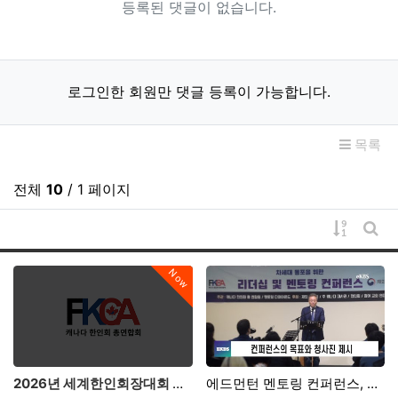
등록된 댓글이 없습니다.
로그인한 회원만 댓글 등록이 가능합니다.
목록
전체
10
/ 1 페이지
게시물 
게시
Now
2026년 세계한인회장대회 공동회장 인사말
에드먼턴 멘토링 컨퍼런스, 이석로 회장 인사말