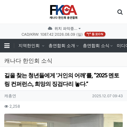
기
위치 파악중...
CAD/KRW: 1087.42
|
2026.08.09 (일)
동포ON
지역한인회
총연합회 소개
총연합회 소식
미디
캐나다 한인회 소식
길을 찾는 청년들에게 '거인의 어깨’를, “2025 멘토
링 컨퍼런스, 희망의 징검다리 놓다.”
작성자 정보
작성
작성일
캐총연
2025.12.07 09:43
컨텐츠 정보
조회
2,258
본문