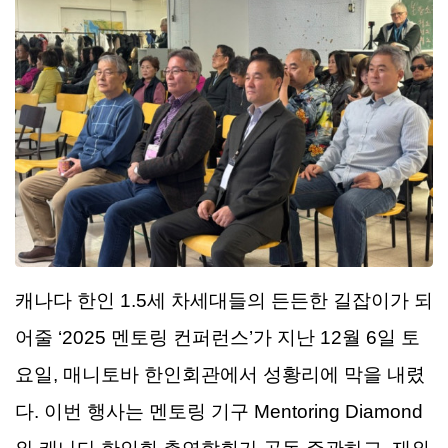
캐나다
한인
1.5
세
차세대들의
든든한
길잡이가
되
어줄
‘2025
멘토링
컨퍼런스
’
가
지난
12
월
6
일
토
요일
,
매니토바
한인회관에서
성황리에
막을
내렸
다
.
이번
행사는
멘토링
기구
Mentoring Diamond