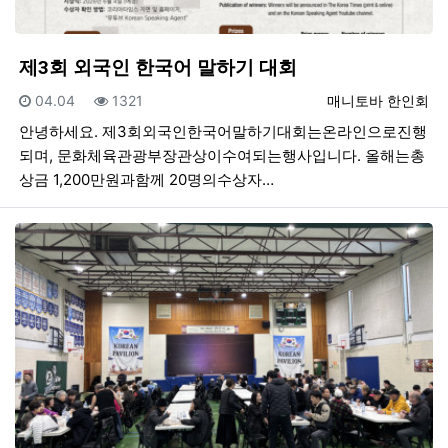
제3회 외국인 한국어 말하기 대회
등록일
조회
등록자
04.04
1321
매니토바 한인회
안녕하세요. 제3회외국인한국어말하기대회는온라인으로진행
되며, 문화체육관광부장관상이수여되는행사입니다. 올해는총
상금 1,200만원과함께 20명의수상자…