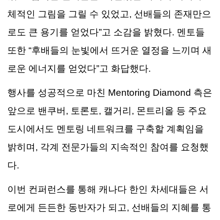
체적인
그림을
그릴
수
있었고
,
선배들의
존재만으
로도
큰
용기를
얻었다
”
고
소감을
밝혔다
.
멘토들
또한
“
후배들의
눈빛에서
뜨거운
열정을
느끼며
새
로운
에너지를
얻었다
”
고
화답했다
.
행사를
성공적으로
마친
Mentoring Diamond
측은
앞으로
밴쿠버
,
토론토
,
캘거리
,
몬트리올
등
주요
도시에서도
멘토링
네트워크를
구축할
계획임을
밝히며
,
각계
전문가들의
지속적인
참여를
요청했
다
.
이번
컨퍼런스를
통해
캐나다
한인
차세대들은
서
로에게
든든한
동반자가
되고
,
선배들의
지혜를
통