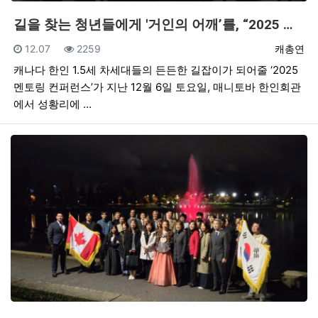
길을 찾는 청년들에게 '거인의 어깨’를, “2025 …
등록일
조회
등록자
12.07
2259
캐총연
캐나다 한인 1.5세 차세대들의 든든한 길잡이가 되어줄 ‘2025
멘토링 컨퍼런스’가 지난 12월 6일 토요일, 매니토바 한인회관
에서 성황리에 …