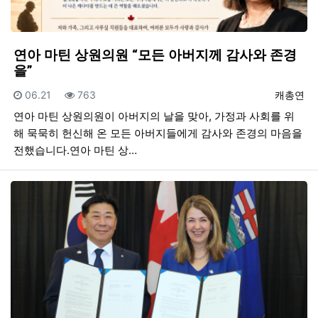
연아 마틴 상원의원 “모든 아버지께 감사와 존경
을”
등록일
조회
등록자
06.21
763
캐총연
연아 마틴 상원의원이 아버지의 날을 맞아, 가정과 사회를 위
해 묵묵히 헌신해 온 모든 아버지들에게 감사와 존경의 마음을
전했습니다.연아 마틴 상…