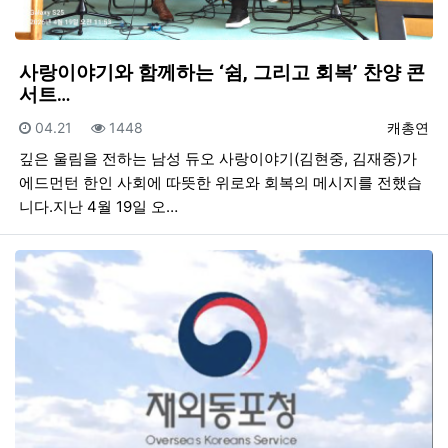
사랑이야기와 함께하는 ‘쉼, 그리고 회복’ 찬양 콘
서트…
등록일
조회
등록자
04.21
1448
캐총연
깊은 울림을 전하는 남성 듀오 사랑이야기(김현중, 김재중)가
에드먼턴 한인 사회에 따뜻한 위로와 회복의 메시지를 전했습
니다.지난 4월 19일 오…