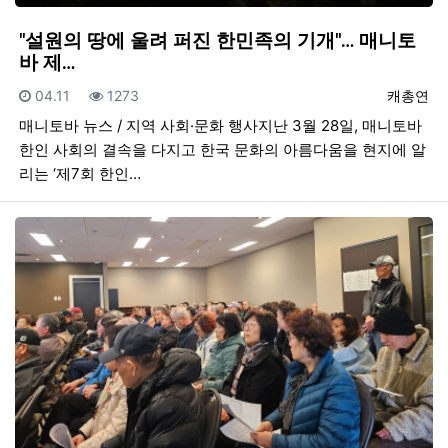
"설원의 땅에 울려 퍼진 한민족의 기개"… 매니토
바 제…
등록일
조회
등록자
04.11
1273
캐총연
매니토바 뉴스 / 지역 사회·문화 행사지난 3월 28일, 매니토바
한인 사회의 결속을 다지고 한국 문화의 아름다움을 현지에 알
리는 ‘제7회 한인…