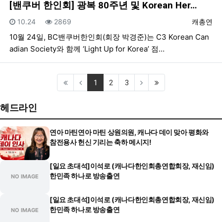
[밴쿠버 한인회] 광복 80주년 및 Korean Her…
등록일
조회
등록자
10.24
2869
캐총연
10월 24일, BC밴쿠버한인회(회장 박경준)는 C3 Korean Can
adian Society와 함께 ‘Light Up for Korea’ 점…
(current)
(last)
1
2
3
헤드라인
연아 마틴연아 마틴 상원의원, 캐나다 데이 맞아 평화와
참전용사 헌신 기리는 축하 메시지!
[일요 초대석]이석로 (캐나다한인회총연합회장, 재신임)
한민족 하나로 방송출연
NO IMAGE
[일요 초대석]이석로 (캐나다한인회총연합회장, 재신임)
한민족 하나로 방송출연
NO IMAGE