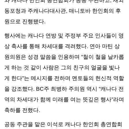
와
캐나다
한인회
총연합회가
공동
주관하고
,
재외
동포청과
주캐나다대사관
,
매니토바
한인회의
후
원으로
진행됐다
.
행사에는
캐나다
연방
및
주정부
주요
인사들이
영
상
축사를
통해
차세대를
격려했다
.
연아
마틴
상
원의원은
성경
말씀을
인용하며
“
철이
철을
날카롭
게
하는
것
같이
사람은
그의
친구의
얼굴을
빛나
게
한다
”
는
메시지를
전하며
멘토들의
헌신적
역할
을
강조했다
. BC
주
최병하
주의원
역시
“
캐나다
전
역의
차세대가
함께
미래를
여는
뜻깊은
행사
”
라며
축하를
전했다
.
공동
주관을
맡은
이석로
캐나다
한인회
총연합회