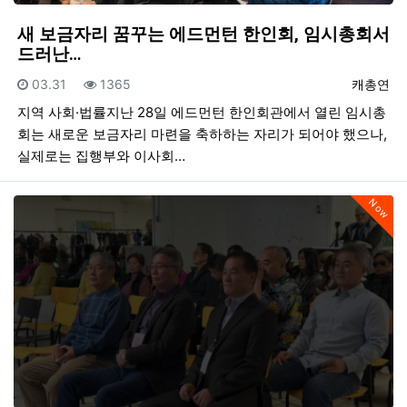
새 보금자리 꿈꾸는 에드먼턴 한인회, 임시총회서
드러난…
등록일
조회
등록자
03.31
1365
캐총연
지역 사회·법률지난 28일 에드먼턴 한인회관에서 열린 임시총
회는 새로운 보금자리 마련을 축하하는 자리가 되어야 했으나,
실제로는 집행부와 이사회…
Now