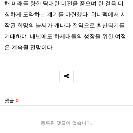
해
미래를
향한
담대한
비전을
품으며
한
걸음
더
힘차게
도약하는
계기를
마련했다
.
위니펙에서
시
작된
희망의
불씨가
캐나다
전역으로
확산되기를
기대하며
,
내년에도
차세대들의
성장을
위한
여정
은
계속될
전망이다
.
SNS 공유
관련자료
댓글
0
등록된 댓글이 없습니다.