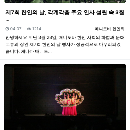
제7회 한인의 날, 각계각층 주요 인사 성원 속 3월
…
등록일
조회
등록자
04.07
1214
매니토바 한인회
안녕하세요 지난 3월 28일, 매니토바 한인 사회의 화합과 문화
교류의 장인 제7회 한인의 날 행사가 성공적으로 마무리되었
습니다. 캐나다 매니토…