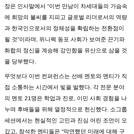
장은
인사말에서
“
이번
만남이
차세대들의
가슴속
에
희망의
불씨를
지피고
글로벌
리더로서의
역량
과
한국인으로서의
정체성을
확립하는
전환점이
될
것
”
이라며
,
위니펙
동포
사회가
보여준
끈기와
화합의
정신을
계승해
강인함을
유산으로
삼을
것
을
당부했다
.
무엇보다
이번
컨퍼런스는
선배
멘토와
멘티가
직
접
소통하는
시간에서
빛을
발했다
.
각
전문
분야
의
멘토
21
명은
학업과
진로
,
이민
사회
경험을
나
누며
후배들을
위해
열정적으로
헌신했다
.
소그룹
세션에서는
현실적인
고민과
진심
어린
조언이
오
갔고
,
참석한
멘티들은
“
막연했던
미래에
대해
구