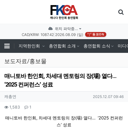
기
위치 파악중...
CAD/KRW: 1087.42
|
2026.08.09 (일)
동포ON
지역한인회
총연합회 소개
총연합회 소식
미디
보도자료/홍보물
매니토바 한인회, 차세대 멘토링의 장(場) 열다…
‘2025 컨퍼런스’ 성료
작성자 정보
작성
작성일
캐총연
2025.12.07 09:46
컨텐츠 정보
조회
댓글
1,583
1
본문
매니토바 한인회, 차세대 멘토링의 장(場) 열다… ‘2025 컨퍼런
스’ 성료