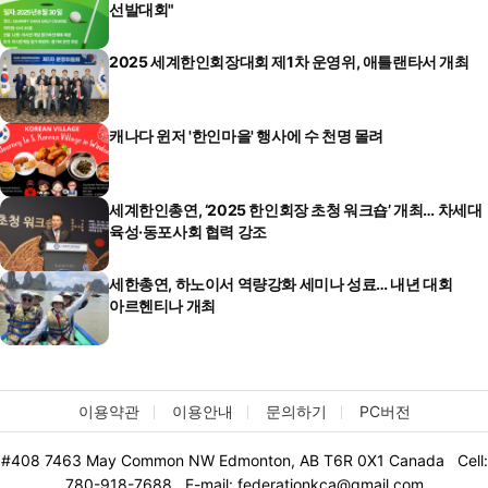
선발대회"
2025 세계한인회장대회 제1차 운영위, 애틀랜타서 개최
캐나다 윈저 '한인마을' 행사에 수 천명 몰려
세계한인총연, ‘2025 한인회장 초청 워크숍’ 개최… 차세대
육성·동포사회 협력 강조
세한총연, 하노이서 역량강화 세미나 성료… 내년 대회
아르헨티나 개최
이용약관
이용안내
문의하기
PC버전
#408 7463 May Common NW Edmonton, AB T6R 0X1 Canada Cell:
780-918-7688 E-mail: federationkca@gmail.com