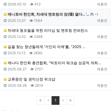
등록일
조회
등록자
2026.05.10
413
캐총연
댓글
매니토바 한인회, 차세대 멘토링의 장(場) 열다… ‘…
1
등록일
조회
등록자
2025.12.07
1584
캐총연
차세대 동포들을 위한 리더십 및 멘토링 컨퍼런스
등록일
조회
등록자
2025.12.02
2368
캐총연
길을 찾는 청년들에게 '거인의 어깨’를, “2025 …
등록일
조회
등록자
2025.10.13
2690
캐총연
캐나다 한인회 총연합회, “빅토리아 워크숍 성공적 개최…
등록일
조회
등록자
2025.08.27
2707
캐총연
교류증진 및 권익신장 위크샵
등록일
조회
등록자
2025.08.28
2819
캐총연
(current)
1